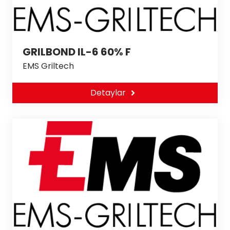
GRILBOND IL-6 60% F
EMS Griltech
Detaylar